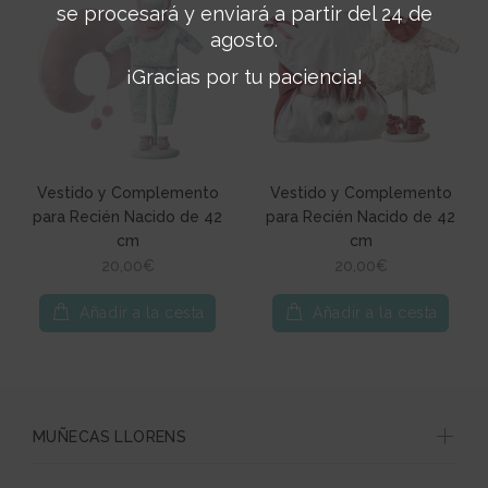
se procesará y enviará a partir del 24 de
agosto.
¡Gracias por tu paciencia!
Vestido y Complemento
Vestido y Complemento
para Recién Nacido de 42
para Recién Nacido de 42
cm
cm
20,00€
20,00€
Añadir a la cesta
Añadir a la cesta
MUÑECAS LLORENS