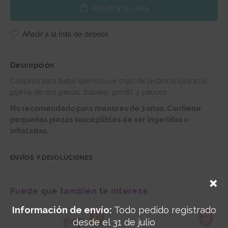
Añadir a la cesta
Añadir a la lista de deseos
Descripción
Conjunto para bebé que incluye cojín de lactancia luna azul,
pijama de dos piezas, babero, gorrito y peucos.
No recomendado para menores de 3 años. Contiene
pequeñas piezas susceptibles de ser ingeridas o
inhaladas.
ENVÍOS Y DEVOLUCIONES
Puede que también te interese
Información de envío:
Todo pedido registrado
desde el 31 de julio